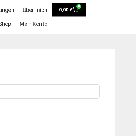
0
Warenkorb
tungen
Über mich
0,00
€
Shop
Mein Konto