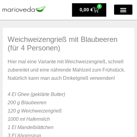
Zum
0
Warenkorb
0,00
€
Inhalt
springen
Weichweizengrieß mit Blaubeeren
(für 4 Personen)
Hier mal eine Variante mit Weichweizengrieß, schnell
zubereitet und eine nährende Mahlzeit zum Frühstück.
Natürlich kann man auch Dinkelgrieß verwenden!
4 El Ghee (geklärte Butter)
200 g Blaubeeren
120 g Weichweizengrieß
1000 ml Hafermilch
1 El Mandelblättchen
3 El Ahornsirup