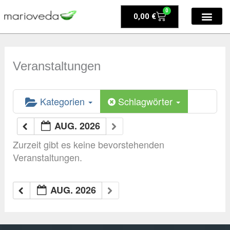
Zum
0
Warenkorb
0,00
€
Inhalt
springen
Veranstaltungen
Kategorien
Schlagwörter
AUG. 2026
Zurzeit gibt es keine bevorstehenden
Veranstaltungen.
AUG. 2026