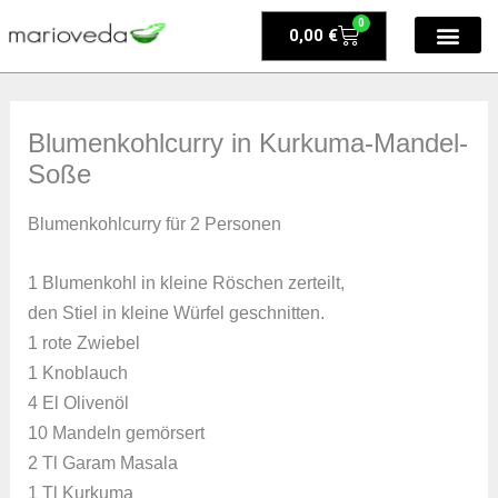
Zum
0
Warenkorb
0,00
€
Inhalt
springen
Blumenkohlcurry in Kurkuma-Mandel-
Soße
Blumenkohlcurry für 2 Personen
1 Blumenkohl in kleine Röschen zerteilt,
den Stiel in kleine Würfel geschnitten.
1 rote Zwiebel
1 Knoblauch
4 El Olivenöl
10 Mandeln gemörsert
2 Tl Garam Masala
1 Tl Kurkuma