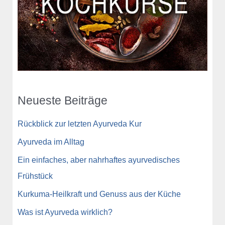
Neueste Beiträge
Rückblick zur letzten Ayurveda Kur
Ayurveda im Alltag
Ein einfaches, aber nahrhaftes ayurvedisches
Frühstück
Kurkuma-Heilkraft und Genuss aus der Küche
Was ist Ayurveda wirklich?