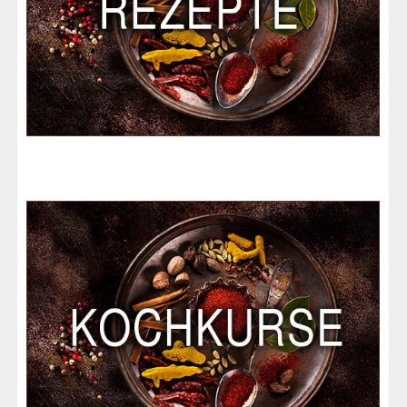
a
c
h
: