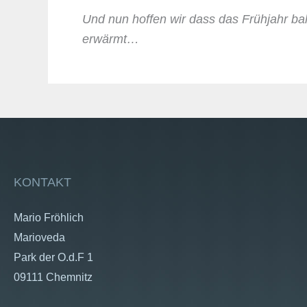
Und nun hoffen wir dass das Frühjahr b
erwärmt…
KONTAKT
Mario Fröhlich
Marioveda
Park der O.d.F 1
09111 Chemnitz